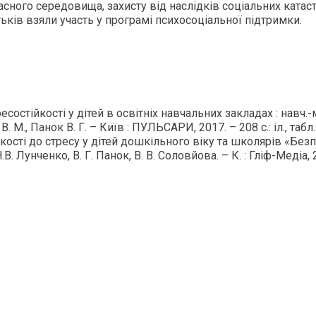
сного середовища, захисту від наслідків соціальних катас
тьків взяли участь у програмі психосоціальної підтримки.
состійкості у дітей в освітніх навчальних закладах : навч.-
 В. М., Панок В. Г. – Київ : ПУЛЬСАРИ, 2017. – 208 с.: іл., табл.
сті до стресу у дітей дошкільного віку та школярів «Без
 Н.В. Лунченко, В. Г. Панок, В. В. Соловйова. – К. : Гліф-Медіа, 