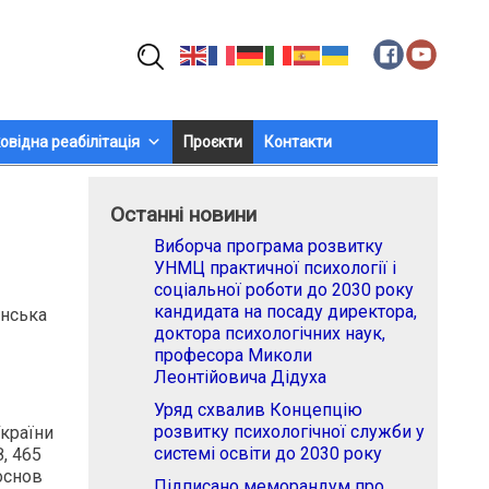
Пошук:
овідна реабілітація
Проєкти
Контакти
Останні новини
Виборча програма розвитку
УНМЦ практичної психології і
соціальної роботи до 2030 року
кандидата на посаду директора,
нська
доктора психологічних наук,
професора Миколи
Леонтійовича Дідуха
Уряд схвалив Концепцію
розвитку психологічної служби у
України
системі освіти до 2030 року
, 465
 основ
Підписано меморандум про