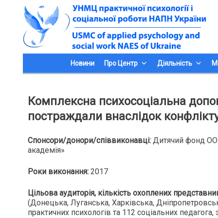
Skip
to
content
Новини
Про Центр
Діяльність
М
Комплексна психосоціальна допом
постраждали внаслідок конфлікту
Спонсори/донори/співвиконавці:
Дитячий фонд ОО
академія»
Роки виконання:
2017
Цільова аудиторія, кількість охоплених представни
(Донецька, Луганська, Харківська, Дніпропетровська
практичних психологів та 112 соціальних педагога, з