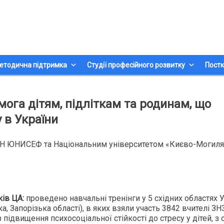
етодична підтримка
Студії професійного розвитку
Постк
ога дітям, підліткам та родинам, що
 в України
Н ЮНИСЕФ та Національним університетом «Києво-Могиля
ків ЦА:
проведено навчальні тренінги у 5 східних областях 
, Запорізька області), в яких взяли участь 3842 вчителі ЗНЗ
 підвищення психосоціальної стійкості до стресу у дітей, з