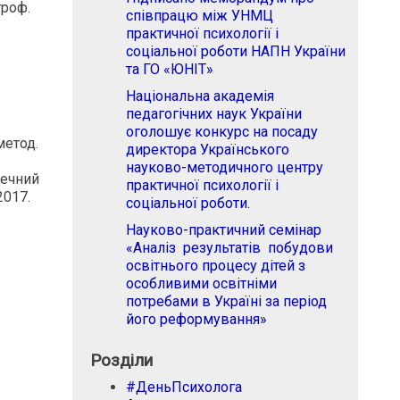
троф.
співпрацю між УНМЦ
практичної психології і
соціальної роботи НАПН України
та ГО «ЮНІТ»
Національна академія
педагогічних наук України
оголошує конкурс на посаду
метод.
директора Українського
науково-методичного центру
печний
практичної психології і
2017.
соціальної роботи.
Науково-практичний семінар
«Аналіз результатів побудови
освітнього процесу дітей з
особливими освітніми
потребами в Україні за період
його реформування»
Розділи
#ДеньПсихолога