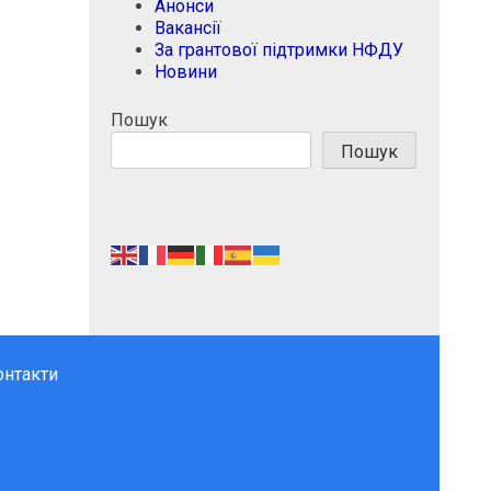
Анонси
Вакансії
За грантової підтримки НФДУ
Новини
Пошук
Пошук
онтакти