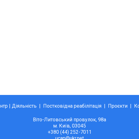
нтр
|
Діяльність
|
Постковідна реабілітація
|
Проєкти
|
К
Віто-Литовський провулок, 98а
м. Київ, 03045
+380 (44) 252-7011
ucap@ukr.net