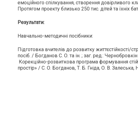
емоційного спілкування, створення довірливого кла
Протягом проекту близько 250 тис. дітей та їхніх ба
Результати:
Навчально-методичні посібники:
Підготовка вчителів до розвитку життєстійкості/стре
посіб. / Богданов С. О. та ін. ; заг. ред.: Чернобровкін
Корекційно-розвиткова програма формування стійко
простір» / С. О. Богданов, Т. Б. Гніда, О. В. Залеська,