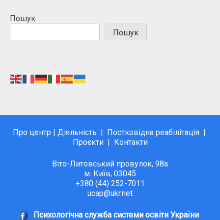
Пошук
Пошук
Про центр
|
Діяльність
|
Постковідна реабілітація
|
Проєкти
|
Контакти
Віто-Литовський провулок, 98а
м. Київ, 03045
+380 (44) 252-7011
ucap@ukr.net
Психологічна служба системи освіти України