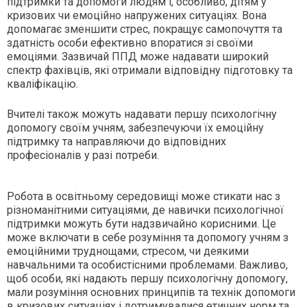
підтримки та допомоги людям і, особливо, дітям у
кризових чи емоційно напружених ситуаціях. Вона
допомагає зменшити стрес, покращує самопочуття та
здатність особи ефективно впоратися зі своїми
емоціями. Зазвичай ППД може надавати широкий
спектр фахівців, які отримали відповідну підготовку та
кваліфікацію.
Вчителі також можуть надавати першу психологічну
допомогу своїм учням, забезпечуючи їх емоційну
підтримку та направляючи до відповідних
професіоналів у разі потреби.
Робота в освітньому середовищі може стикати нас з
різноманітними ситуаціями, де навички психологічної
підтримки можуть бути надзвичайно корисними. Це
може включати в себе розуміння та допомогу учням з
емоційними труднощами, стресом, чи деякими
навчальними та особистісними проблемами. Важливо,
щоб особи, які надають першу психологічну допомогу,
мали розуміння основних принципів та технік допомоги
в кризових ситуаціях і дотримувалися етичних норм та