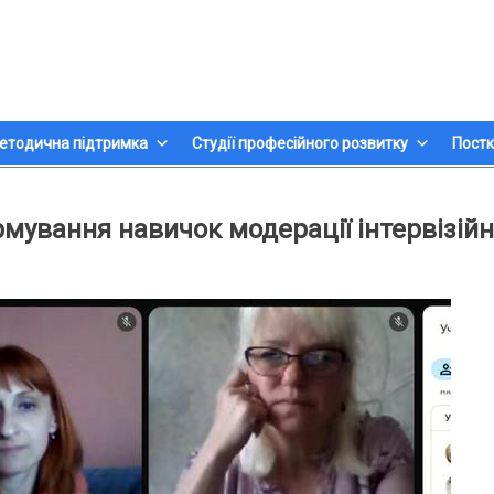
етодична підтримка
Студії професійного розвитку
Постк
мування навичок модерації інтервізій