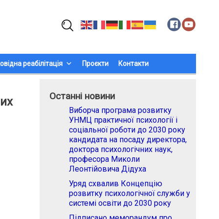
Пошук:
овідна реабілітація
Проєкти
Контакти
Останні новини
них
Виборча програма розвитку
УНМЦ практичної психології і
соціальної роботи до 2030 року
кандидата на посаду директора,
доктора психологічних наук,
професора Миколи
Леонтійовича Дідуха
Уряд схвалив Концепцію
розвитку психологічної служби у
системі освіти до 2030 року
Підписано меморандум про