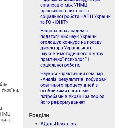
співпрацю між УНМЦ
практичної психології і
соціальної роботи НАПН України
та ГО «ЮНІТ»
Національна академія
педагогічних наук України
оголошує конкурс на посаду
директора Українського
науково-методичного центру
практичної психології і
соціальної роботи.
Науково-практичний семінар
«Аналіз результатів побудови
жби»
освітнього процесу дітей з
 України.
особливими освітніми
потребами в Україні за період
його реформування»
и
 УНМЦ
Розділи
ївна.
#ДеньПсихолога