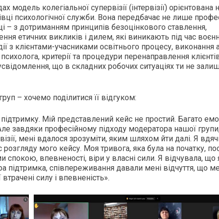
 модель колегіальної супервізії (інтервізії) орієнтована 
івці психологічної служби. Вона передбачає не лише профе
щі – з дотриманням принципів безоцінкового ставлення,
ення етичних викликів і дилем, які виникають під час воєнн
ії з клієнтами-учасниками освітнього процесу, виконання 
психолога, критерії та процедури перенаправлення клієнті
 усвідомлення, що в складних робочих ситуаціях ти не зал
 груп – хочемо поділитися її відгуком:
 підтримку. Мій представлений кейс не простий. Багато емо
Але завдяки професійному підходу модератора нашої групи
зії, мені вдалося зрозуміти, яким шляхом йти далі. Я вдяч
ас розгляду мого кейсу. Моя тривога, яка була на початку, п
спокою, впевненості, віри у власні сили. Я відчувала, що 
ра підтримка, співпереживання давали мені відчуття, що ме
втрачені силу і впевненість».