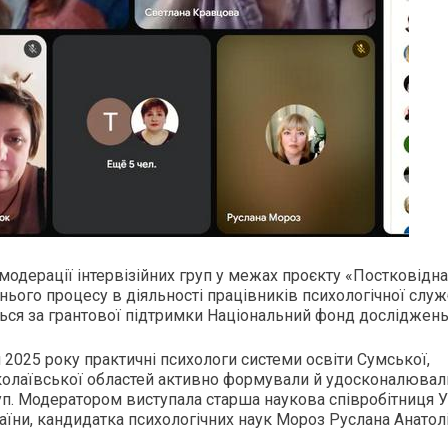
модерації інтервізійних груп у межах проєкту «Постковідна
тнього процесу в діяльності працівників психологічної слу
ться за грантової підтримки Національний фонд досліджень
вня 2025 року практичні психологи системи освіти Сумської,
иколаївської областей активно формували й удосконалювал
руп. Модератором виступала старша наукова співробітниця
раїни, кандидатка психологічних наук Мороз Руслана Анатолі