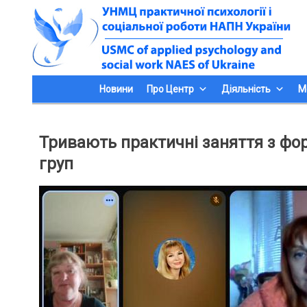
Skip
to
content
Новини
Про Центр
Діяльність
М
Тривають практичні заняття з фор
груп