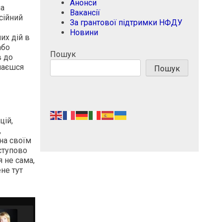
Анонси
на
Вакансії
сійний
За грантової підтримки НФДУ
Новини
их дій в
або
Пошук
в до
ишаєшся
Пошук
цій,
,
на своїм
оступово
я не сама,
не тут