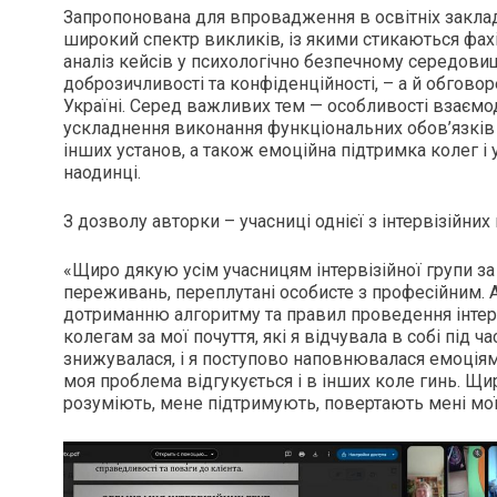
Запропонована для впровадження в освітніх закладах
широкий спектр викликів, із якими стикаються фах
аналіз кейсів у психологічно безпечному середови
доброзичливості та конфіденційності, – а й обговор
Україні. Серед важливих тем — особливості взаємод
ускладнення виконання функціональних обов’язків 
інших установ, а також емоційна підтримка колег і
наодинці.
З дозволу авторки – учасниці однієї з інтервізійних
«Щиро дякую усім учасницям інтервізійної групи за
переживань, переплутані особисте з професійним. 
дотриманню алгоритму та правил проведення інтерві
колегам за мої почуття, які я відчувала в собі під ч
знижувалася, і я поступово наповнювалася емоціями 
моя проблема відгукується і в інших коле гинь. Щи
розуміють, мене підтримують, повертають мені мої 