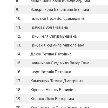
8.
Вандишева Юлія Володимирівна
9.
Вєдєрнікова Валентина Іванівна
10.
Галіцька Леся Володимирівна
11.
Грачова Зоя Гнатівна
12.
Гриб Неля Сигизмундівна
13.
Грибан Людмила Миколаївна
14.
Дрюк Тетяна Петрівна
15.
Іваннікова Людмила Валеріївна
16.
Інорт Наталія Петрівна
17.
Каменщук Тетяна Дмитрівна
18.
Кіреєва Нінель Борисівна
19.
Кітенко Лілія Вікторівна
20.
Криволапова Ольга Миколаївна