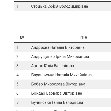
1.
Стоцька Софія Володимирівна
№
ПІБ
1.
Андреєва Наталія Вікторівна
2.
Андрущенко Ірина Миколаївна
3.
Артюх Юлія Валеріївна
4.
Баранівська Наталія Михайлівна
5.
Бобер Мирослава Вікторівна
6.
Бондар Варвара Вікторівна
7.
Бучинська Ганна Валеріївна