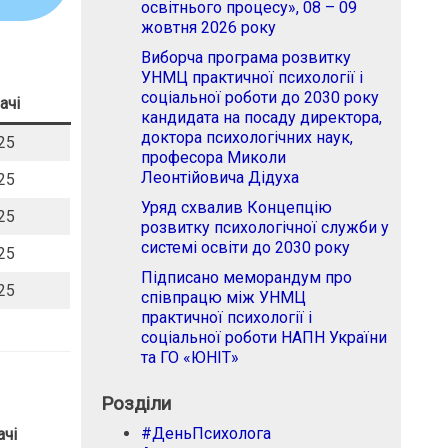
освітнього процесу», 08 – 09
жовтня 2026 року
Виборча програма розвитку
УНМЦ практичної психології і
соціальної роботи до 2030 року
ачі
кандидата на посаду директора,
доктора психологічних наук,
25
професора Миколи
Леонтійовича Дідуха
25
Уряд схвалив Концепцію
25
розвитку психологічної служби у
системі освіти до 2030 року
25
Підписано меморандум про
25
співпрацю між УНМЦ
практичної психології і
соціальної роботи НАПН України
та ГО «ЮНІТ»
Розділи
#ДеньПсихолога
ачі