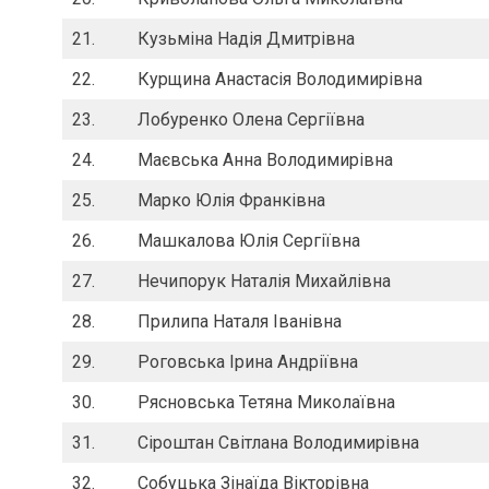
21.
Кузьміна Надія Дмитрівна
22.
Курщина Анастасія Володимирівна
23.
Лобуренко Олена Сергіївна
24.
Маєвська Анна Володимирівна
25.
Марко Юлія Франківна
26.
Машкалова Юлія Сергіївна
27.
Нечипорук Наталія Михайлівна
28.
Прилипа Наталя Іванівна
29.
Роговська Ірина Андріївна
30.
Рясновська Тетяна Миколаївна
31.
Сіроштан Світлана Володимирівна
32.
Собуцька Зінаїда Вікторівна