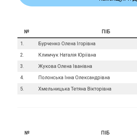
№
ПІБ
1.
Бурченко Олена Ігорівна
2.
Климчук Наталія Юріївна
3.
Жукова Олена Іванівна
4.
Полонська Інна Олександрівна
5.
Хмельницька Тетяна Вікторівна
№
ПІБ