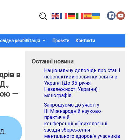
Пошук:
овідна реабілітація
Проєкти
Контакти
Останні новини
Національну доповідь про стан і
дрів в
перспективи розвитку освіти в
Д.,
Україні (До 35-річчя
Незалежності України) :
мою —
монографія
Запрошуємо до участі у
ІІІ Міжнародній науково-
практичній
конференції «Психологічні
засади збереження
Д.,
ментального здоров’я учасників