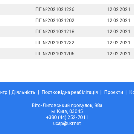
ПГ №2021021226
12.02.2021
ПГ №2021021202
12.02.2021
ПГ №2021021218
12.02.2021
ПГ №2021021232
12.02.2021
ПГ №2021021206
12.02.2021
нтр
|
Діяльність
|
Постковідна реабілітація
|
Проєкти
|
К
Віто-Литовський провулок, 98а
м. Київ, 03045
+380 (44) 252-7011
ucap@ukr.net