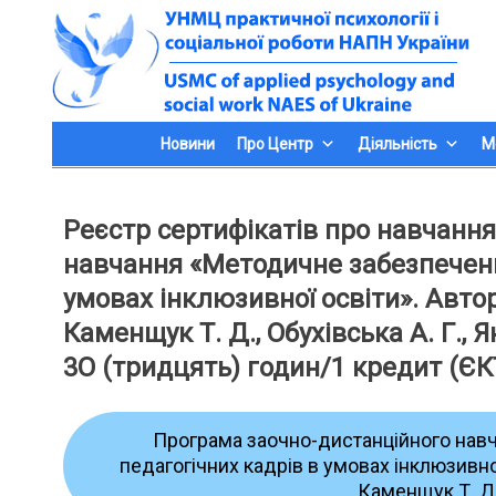
Skip
to
content
Новини
Про Центр
Діяльність
М
Реєстр сертифікатів про навчанн
навчання «Методичне забезпечення
умовах інклюзивної освіти». Автор
Каменщук Т. Д., Обухівська А. Г.,
3О (тридцять) годин/1 кредит (ЄК
Програма заочно-дистанційного навч
педагогічних кадрів в умовах інклюзивної
Каменщук Т. Д.,