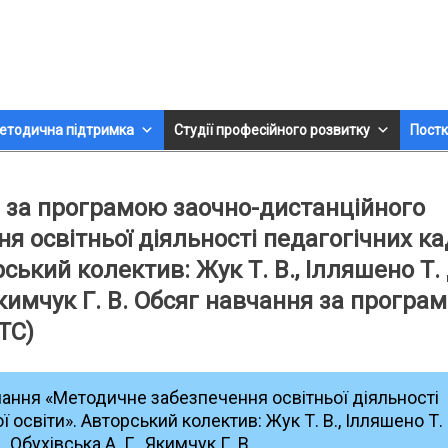
етодична підтримка
Студії професійного розвитку
Постк
я за програмою заочно-дистанційного
 освітньої діяльності педагогічних ка
ський колектив: Жук Т. В., Ілляшено Т. 
 Якимчук Г. В. Обсяг навчання за програ
ТС)
ання «Методичне забезпечення освітньої діяльності
 освіти». Авторський колектив: Жук Т. В., Ілляшено Т. 
 Обухівська А. Г., Якимчук Г. В.