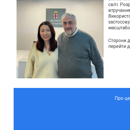
світі. Ро
втручання
Використо
застосову
масштабов
Сторони д
перейти д
Про це