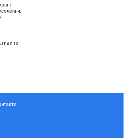
овані
аселення.
я
ативи та
онтакти