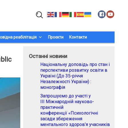
Пошук:
овідна реабілітація
Проєкти
Контакти
Останні новини
blic
Національну доповідь про стан і
перспективи розвитку освіти в
Україні (До 35-річчя
Незалежності України) :
монографія
Запрошуємо до участі у
ІІІ Міжнародній науково-
практичній
конференції «Психологічні
засади збереження
ментального здоров’я учасників