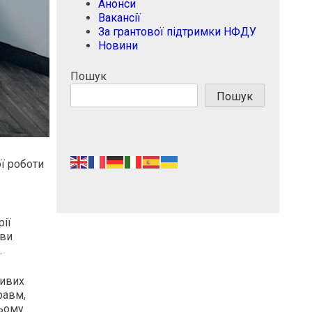
Анонси
Вакансії
За грантової підтримки НФДУ
Новини
Пошук
Пошук
ї роботи
рії
иви
.
ливих
равм,
сьому