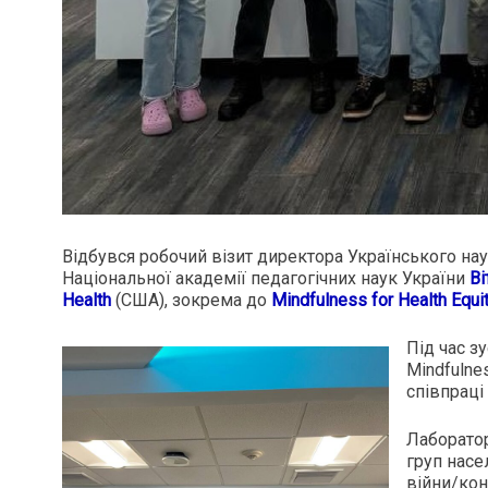
Відбувся робочий візит директора Українського нау
Національної академії педагогічних наук України
Ві
Health
(США), зокрема до
Mindfulness for Health Equi
Під час зу
Mindfulne
співпраці
Лаборатор
груп насе
війни/конф