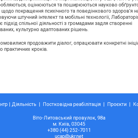
зробляються, оцінюються та поширюються науково обґрунт
 щодо покращення психічного та поведінкового здоров’я н
вуючи штучний інтелект та мобільні технології, Лабораторі
є підхід спільної діяльності з громадами задля створенні
аних, культурно адаптованих рішень.
омовилися продовжити діалог, опрацювати конкретні ініці
о практичних кроків.
нтр
|
Діяльність
|
Постковідна реабілітація
|
Проєкти
|
К
Віто-Литовський провулок, 98а
м. Київ, 03045
+380 (44) 252-7011
ucap@ukr.net