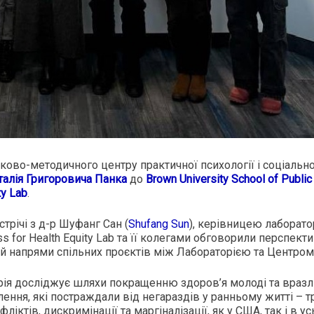
ково-методичного центру практичної психології і соціально
талія Григоровича Панка
до
Brown University School of Public
ty Lab
.
стрічі з д-р Шуфанг Сан (
Shufang Sun
), керівницею лаборато
ss for Health Equity Lab та її колегами обговорили перспект
 й напрями спільних проєктів між Лабораторією та Центром
ія досліджує шляхи покращенню здоров’я молоді та враз
лення, які постраждали від негараздів у ранньому житті – т
ліктів, дискримінації та маргіналізації, як у США, так і в у