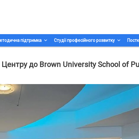
етодична підтримка
Студії професійного розвитку
Постк
Центру до Brown University School of Pu