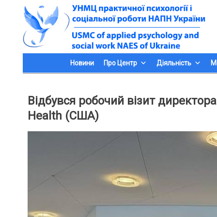
Skip
to
content
Новини
Про Центр
Діяльність
М
Відбувся робочий візит директора 
Health (США)