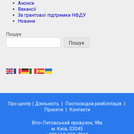
Анонси
Вакансії
За грантової підтримки НФДУ
Новини
Пошук
Пошук
Про центр
|
Діяльність
|
Постковідна реабілітація
|
Проєкти
|
Контакти
Віто-Литовський провулок, 98а
м. Київ, 03045