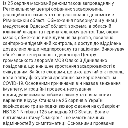
Із 25 серпня масковий режим також запровадили у
Регіональному центрі орфанних захворювань,
радіаційного захисту та спеціалізованої допомоги в
Рівненській області. Обмеження повернули й у низці
медустанов Одеської області: зокрема, в обласній
клінічній лікарні та перинатальному центрі. Там, окрім
масок, обмежено відвідування пацієнтів, посилено
санітарно-епідемічний контроль, а доступ до відділень
дозволено лише медперсоналу та пацієнтам. Виконувач
обов’язків генерального директора Центру
громадського здоров’я МОЗ Олексій Даниленко
повідомив, що нинішнє зростання захворюваності є
очікуваним. За його словами, це вже другий рік поспіль,
коли влітку фіксується зростання захворюваності на
COVID-19. Основними причинами він назвав зниження
імунітету, міграційні процеси, нехтування
індивідуальними засобами захисту та поява нових
варіантів вірусу. Станом на 25 серпня в Україні
зафіксовано три випадки захворювання на субваріант
NB.1.8.1 Nimbus і 125 випадків XFG Stratus. Вони є
підтипами штаму “Омікрон” і не мають значних
відмінностей у симптоматиці. Основними проявами