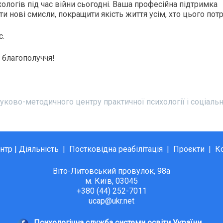
логів під час війни сьогодні. Ваша професійна підтримка
и нові смисли, покращити якість життя усім, хто цього потр
с.
й благополуччя!
уково-методичного центру практичної психології і соціальн
нтр
|
Діяльність
|
Постковідна реабілітація
|
Проєкти
|
К
Віто-Литовський провулок, 98а
м. Київ, 03045
+380 (44) 252-7011
ucap@ukr.net
Психологічна служба системи освіти України