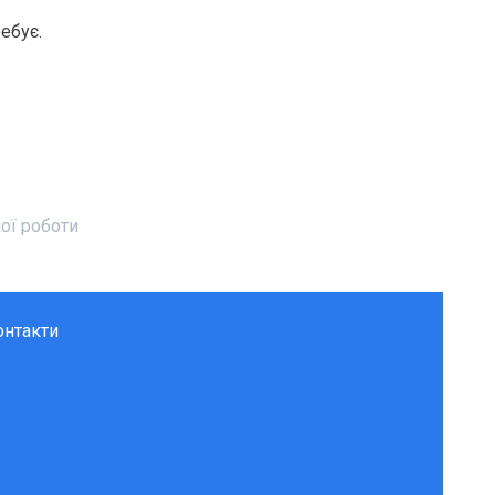
ебує.
ої роботи
онтакти