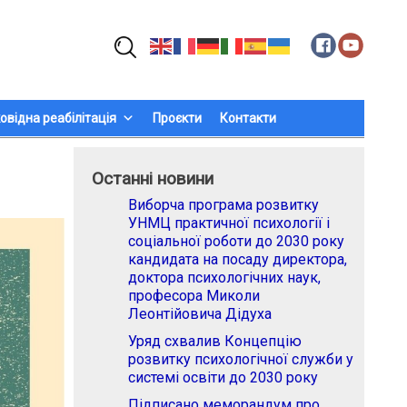
Пошук:
овідна реабілітація
Проєкти
Контакти
Останні новини
Виборча програма розвитку
УНМЦ практичної психології і
соціальної роботи до 2030 року
кандидата на посаду директора,
доктора психологічних наук,
професора Миколи
Леонтійовича Дідуха
Уряд схвалив Концепцію
розвитку психологічної служби у
системі освіти до 2030 року
Підписано меморандум про