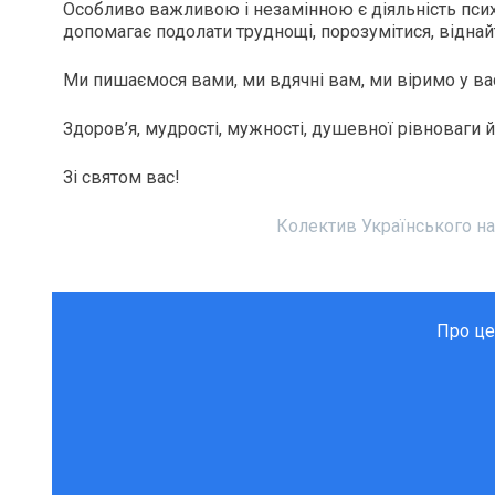
Особливо важливою і незамінною є діяльність психо
допомагає подолати труднощі, порозумітися, віднайт
Ми пишаємося вами, ми вдячні вам, ми віримо у ва
Здоров’я, мудрості, мужності, душевної рівноваги 
Зі святом вас!
Колектив Українського на
Про це