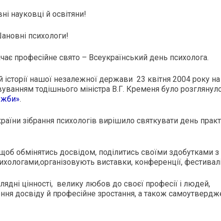
ні науковці й освітяни!
ановні психологи!
ачає професійне свято – Всеукраїнський день психолога.
й історії нашої незалежної держави 23 квітня 2004 року на 
ловуванням тодішнього міністра В.Г. Кременя було розглянул
лужби»
.
раїни зібрання психологів вирішило святкувати день прак
 щоб обмінятись досвідом, поділитись своїми здобутками з
сихологами,організовують виставки, конференції, фестивалі
глядні цінності, велику любов до своєї професії і людей,
ення досвіду й професійне зростання, а також самоутвердж