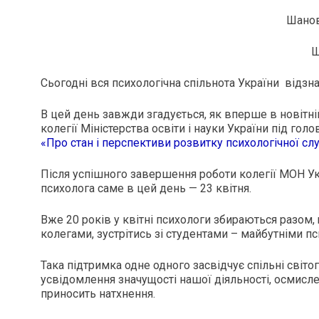
Шанов
Ш
Сьогодні вся психологічна спільнота України відзн
В цей день завжди згадується, як вперше в новітні
колегії Міністерства освіти і науки України під го
«Про стан і перспективи розвитку психологічної с
Після успішного завершення роботи колегії МОН Ук
психолога саме в цей день — 23 квітня.
Вже 20 років у квітні психологи збираються разом,
колегами, зустрітись зі студентами – майбутніми п
Така підтримка одне одного засвідчує спільні світо
усвідомлення значущості нашої діяльності, осмисл
приносить натхнення.