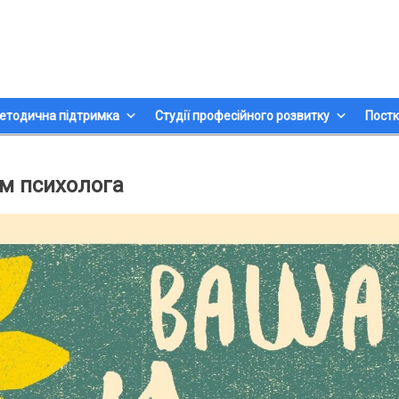
етодична підтримка
Студії професійного розвитку
Постк
ем психолога