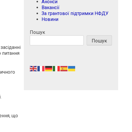
Анонси
Вакансії
За грантової підтримки НФДУ
Новини
Пошук
Пошук
засіданні
о питання
тичного
.
ення, що