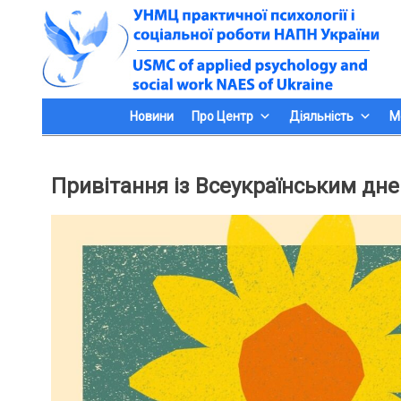
Skip
to
content
Новини
Про Центр
Діяльність
М
Привітання із Всеукраїнським дн