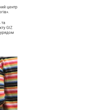
ний центр
гів».
 та
кту GIZ
я урядом