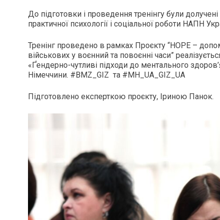
До підготовки і проведення тренінгу були долучен
практичної психології і соціальної роботи НАПН Ук
Тренінг проведено в рамках Проєкту “HOPE – допомо
військових у воєнний та повоєнні часи” реалізуєть
«Ґендерно-чутливі підходи до ментального здоров’я
Німеччини. #BMZ_GIZ та #MH_UA_GIZ_UA
Підготовлено експерткою проєкту, Іриною Панок.