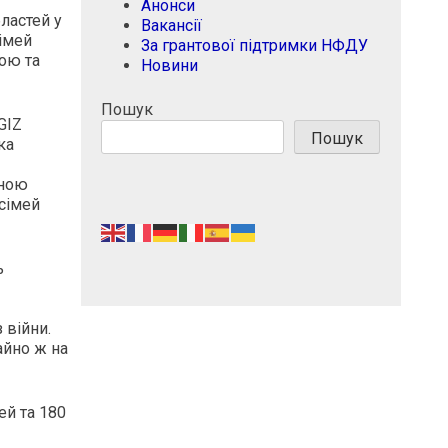
Анонси
ластей у
Вакансії
сімей
За грантової підтримки НФДУ
ою та
Новини
Пошук
GIZ
Пошук
ка
иною
 сімей
ь
 війни.
айно ж на
ей та 180