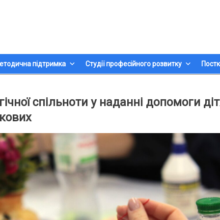
етодична підтримка
Студії професійного розвитку
Постк
чної спільноти у наданні допомоги ді
ькових