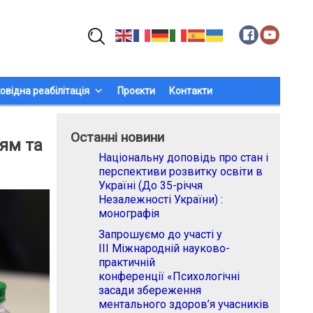
Пошук:
овідна реабілітація
Проєкти
Контакти
Останні новини
тям та
Національну доповідь про стан і
перспективи розвитку освіти в
Україні (До 35-річчя
Незалежності України) :
монографія
Запрошуємо до участі у
ІІІ Міжнародній науково-
практичній
конференції «Психологічні
засади збереження
ментального здоров’я учасників