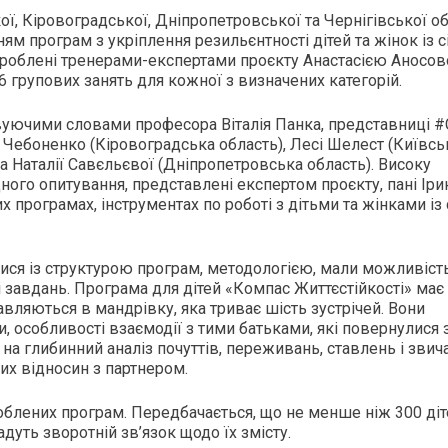
ої, Кіровоградської, Дніпропетровської та Чернігівської об
м програм з укріплення резильєнтності дітей та жінок із 
озроблені тренерами-експертами проєкту Анастасією Аносов
 групових занять для кожної з визначених категорій.
вуючими словами професора Віталія Панка, представниці #
 Чебоненко (Кіровоградська область), Лесі Шелест (Київсь
та Наталії Савєльєвої (Дніпропетровська область). Високу
ного опитування, представлені експертом проєкту, пані Ір
 програмах, інструментах по роботі з дітьми та жінками із
лися із структурою програм, методологією, мали можливіст
завдань. Програма для дітей «Компас Життєстійкості» має
авляються в мандрівку, яка триває шість зустрічей. Вони
и, особливості взаємодії з тими батьками, які повернулися з
на глибинний аналіз почуттів, переживань, ставлень і звич
их відносин з партнером.
облених програм. Передбачається, що не менше ніж 300 діт
дуть зворотній зв’язок щодо їх змісту.