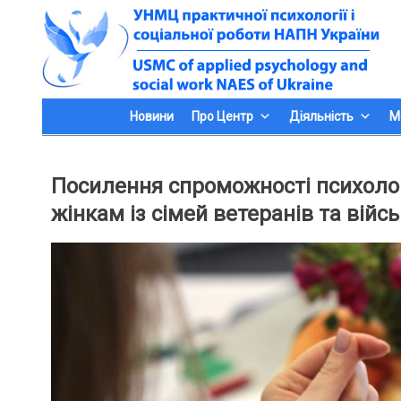
Skip
to
content
Новини
Про Центр
Діяльність
М
Посилення спроможності психологі
жінкам із сімей ветеранів та війс