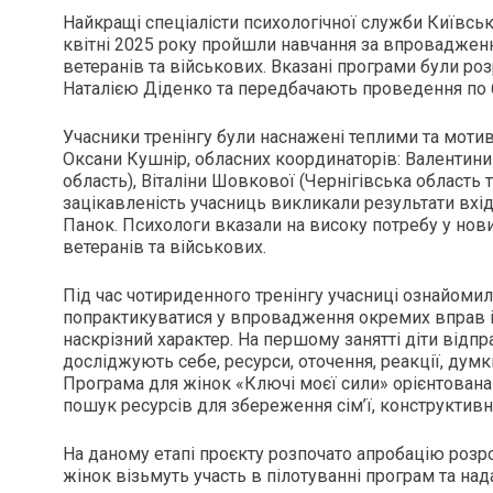
Найкращі спеціалісти психологічної служби Київськ
квітні 2025 року пройшли навчання за впровадження
ветеранів та військових. Вказані програми були р
Наталією Діденко та передбачають проведення по 6
Учасники тренінгу були наснажені теплими та моти
Оксани Кушнір, обласних координаторів: Валентини
область), Віталіни Шовкової (Чернігівська область 
зацікавленість учасниць викликали результати вхід
Панок. Психологи вказали на високу потребу у нових
ветеранів та військових.
Під час чотириденного тренінгу учасниці ознайоми
попрактикуватися у впровадження окремих вправ і 
наскрізний характер. На першому занятті діти відпр
досліджують себе, ресурси, оточення, реакції, думк
Програма для жінок «Ключі моєї сили» орієнтована 
пошук ресурсів для збереження сім’ї, конструктивн
На даному етапі проєкту розпочато апробацію розр
жінок візьмуть участь в пілотуванні програм та нада