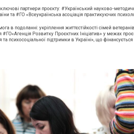
і ключові партнери проєкту: #Український науково-методич
раїни та #ГО «Всеукраїнська асоціація практикуючих психоло
га в подоланні: укріплення життєстійкості сімей ветеранів
ся #ГО«Агенція Розвитку Проєктних Ініціатив» у межах проє
 та психосоціальної підтримки в Україні», що фінансуєтьс