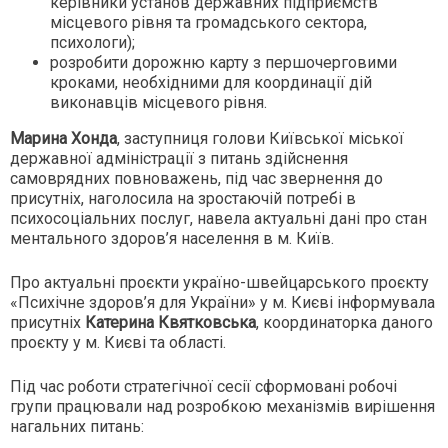
керівники установ державних підприємств
місцевого рівня та громадського сектора,
психологи);
розробити дорожню карту з першочерговими
кроками, необхідними для координації дій
виконавців місцевого рівня.
Марина Хонда
, заступниця голови Київської міської
державної адміністрації з питань здійснення
самоврядних повноважень, під час звернення до
присутніх, наголосила на зростаючій потребі в
психосоціальних послуг, навела актуальні дані про стан
ментального здоров’я населення в м. Київ.
Про актуальні проєкти україно-швейцарського проєкту
«Психічне здоров’я для України» у м. Києві інформувала
присутніх
Катерина Квятковська
, координаторка даного
проєкту у м. Києві та області.
Під час роботи стратегічної сесії сформовані робочі
групи працювали над розробкою механізмів вирішення
нагальних питань: