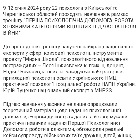
9-12 січня 2024 року 22 психологи з Київської та
Чернігівської областей проходять навчання в рамках
тренінгу “ПЕРША ПСИХОЛОГІЧНА ДОПОМОГА. РОБОТА
З РІЗНИМИ КАТЕГОРІЯМИ ВЦІЛІЛИХ ПІД ЧАС ТА ПІСЛЯ
ВІЙНИ”.
До проведення тренінгу залучені найкращі національні
експерти у сфері кризової психології, інструментів
проекту “Мирна Школа”, психологічного відновлення
постраждалих – Леся Інжиєвська к. псих. н, доцент,
Надія Лунченко, к. псих. н., завідуюча лабораторією
прикладної психології освіти Українського НМЦ
практичної психології і соціальної роботи НАПН України,
Юрій Луценко національний експерт з MHPSS.
Під час навчання учасники не лише опрацювали
теоретичний матеріал щодо надання психологічної
допомоги, супроводу постраждалих, а й сформували
практичні навички надання Першої Психологічної
Допомоги. роботи з клієнтами, обговорили реальні
кейси супроводу військових та їх дружин, дітей, жінок,