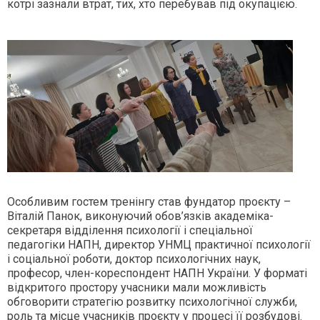
котрі зазнали втрат, тих, хто перебував під окупацією.
Особливим гостем тренінгу став фундатор проєкту –
Віталій Панок, виконуючий обов’язків академіка-
секретаря відділення психології і спеціальної
педагогіки НАПН, директор УНМЦ практичної психології
і соціальної роботи, доктор психологічних наук,
професор, член-кореспондент НАПН України. У форматі
відкритого простору учасники мали можливість
обговорити стратегію розвитку психологічної служби,
роль та місце учасників проєкту у процесі її розбудові.