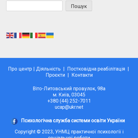
Пошук
Про центр
|
Діяльність
|
Постковідна реабілітація
|
Проєкти
|
Контакти
Віто-Литовський провулок, 98а
м. Київ, 03045
+380 (44) 252-7011
ucap@ukr.net
Психологічна служба системи освіти України
Copyright © 2023, УНМЦ практичної психології і
соціальної роботи