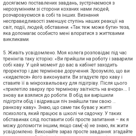
досягаємо поставлених завдань, зустрічаємося з
нерозумінням зі сторони коханих нами людей,
розчаровуємося в собі та інших. Визнання
несправедливості зменшує ступінь наших реакції на
світ, події, людей, обставини. «Так теж може бути» теза,
яка допомагає особисто мені впоратися з життєвими
викликами.
5. Живіть усвідомлено. Моя колега розповідає під час
тренінгів таку історію: «Ви прийшли на роботу і заварили
собі каву. У цей момент до вас в кабінет заходить
проректор і дає термінове доручення. Зрозуміло, що ви
«кидаєтеся» його виконувати. Ви згадуєте про каву і
ставите її в мікрохвильовку для підігріву. Після цього
«прилетіло зверху про термінову звітність на вчора»…. І
знову ви взялися до роботи. В обід ви вирішили
підігріти обід і відривши піч знайшли там свою …
ранкову каву». Знаю, що саме так буває у житті
психолога, який працює в школі чи садочку. У таких
обставинах слід поставити собі просте запитання – як я
можу допомогти іншим, якщо сам(-а) не знаю, як жити
усвідомлено. Виконайте зараз просте завдання: згадайте