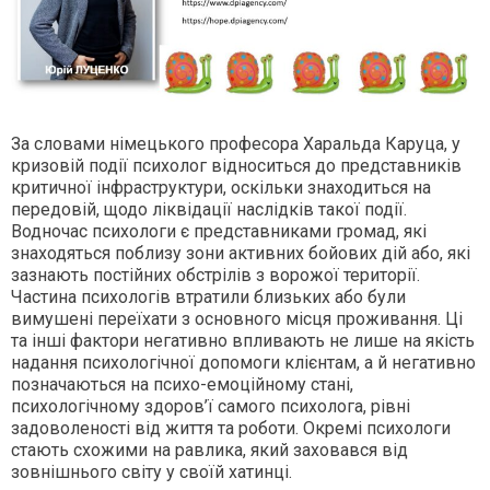
За словами німецького професора Харальда Каруца, у
кризовій події психолог відноситься до представників
критичної інфраструктури, оскільки знаходиться на
передовій, щодо ліквідації наслідків такої події.
Водночас психологи є представниками громад, які
знаходяться поблизу зони активних бойових дій або, які
зазнають постійних обстрілів з ворожої території.
Частина психологів втратили близьких або були
вимушені переїхати з основного місця проживання. Ці
та інші фактори негативно впливають не лише на якість
надання психологічної допомоги клієнтам, а й негативно
позначаються на психо-емоційному стані,
психологічному здоров’ї самого психолога, рівні
задоволеності від життя та роботи. Окремі психологи
стають схожими на равлика, який заховався від
зовнішнього світу у своїй хатинці.