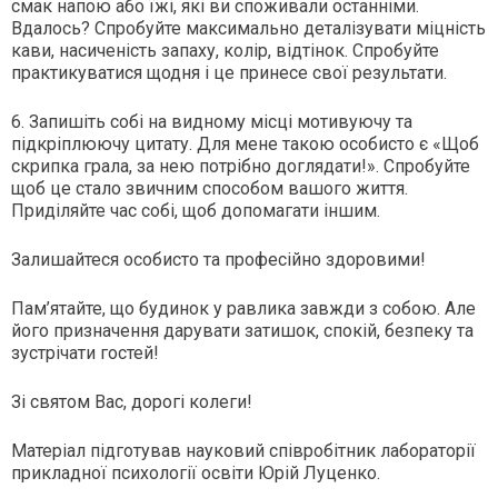
смак напою або їжі, які ви споживали останніми.
Вдалось? Спробуйте максимально деталізувати міцність
кави, насиченість запаху, колір, відтінок. Спробуйте
практикуватися щодня і це принесе свої результати.
6. Запишіть собі на видному місці мотивуючу та
підкріплюючу цитату. Для мене такою особисто є «Щоб
скрипка грала, за нею потрібно доглядати!». Спробуйте
щоб це стало звичним способом вашого життя.
Приділяйте час собі, щоб допомагати іншим.
Залишайтеся особисто та професійно здоровими!
Пам’ятайте, що будинок у равлика завжди з собою. Але
його призначення дарувати затишок, спокій, безпеку та
зустрічати гостей!
Зі святом Вас, дорогі колеги!
Матеріал підготував науковий співробітник лабораторії
прикладної психології освіти Юрій Луценко.