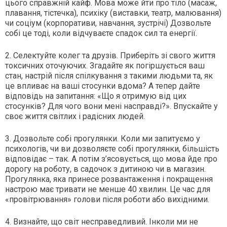
цього справжній кайф. Мова може йти про тіло (масаж,
плавання, тістечка), психіку (виставки, театр, малювання)
чи соціум (корпоративи, навчання, зустрічі) Дозвольте
собі це тоді, коли відчуваєте спадок сил та енергії.
2. Селектуйте колег та друзів. Приберіть зі свого життя
токсичних оточуючих. Згадайте як погіршується ваш
стан, настрій після спілкування з такими людьми та, як
це впливає на ваші стосунки вдома? А тепер дайте
відповідь на запитання: «Що я отримую від цих
стосунків? Для чого вони мені насправді?». Впускайте у
своє життя світлих і радісних людей.
3. Дозвольте собі прогулянки. Коли ми запитуємо у
психологів, чи ви дозволяєте собі прогулянки, більшість
відповідає – так. А потім з’ясовується, що мова йде про
дорогу на роботу, в садочок з дитиною чи в магазин.
Прогулянка, яка принесе розвантаження і покращення
настрою має тривати не менше 40 хвилин. Це час для
«провітрювання» голови після роботи або вихідними.
4. Визнайте, що світ несправедливий. Інколи ми не