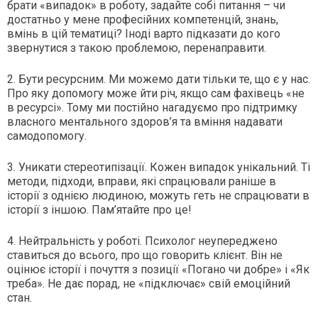
брати «випадок» в роботу, задайте собі питання – чи
достатньо у мене професійних компетенцій, знань,
вмінь в цій тематиці? Іноді варто підказати до кого
звернутися з такою проблемою, перенаправити.
2. Бути ресурсним. Ми можемо дати тільки те, що є у нас.
Про яку допомогу може йти річ, якщо сам фахівець «не
в ресурсі». Тому ми постійно нагадуємо про підтримку
власного ментального здоров’я та вміння надавати
самодопомогу.
3. Уникати стереотипізації. Кожен випадок унікальний. Ті
методи, підходи, вправи, які спрацювали раніше в
історії з однією людиною, можуть геть не спрацювати в
історії з іншою. Пам’ятайте про це!
4. Нейтральність у роботі. Психолог неупереджено
ставиться до всього, про що говорить клієнт. Він не
оцінює історії і почуття з позиції «Погано чи добре» і «Як
треба». Не дає порад, не «підключає» свій емоційний
стан.